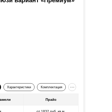
люзи вариант «Премиум»
Характеристики
Комплектация
ламели
Прайс
м
от 1832 руб. кв.м.