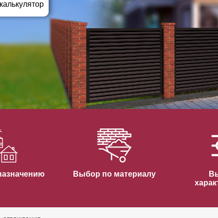
ВЫБОР ПО ХАРАКТЕРИСТИКАМ
 калькулятор
Горизонтальные заборы
Высокие заборы
Красивые, дизайнерские заборы
ВЫБОР ПО СПОСОБУ МОНТАЖА
Заборы под ключ
Готовые заборы
Комплекты заборов-лего "сделай сам"
Быстровозводимые заборы
назначению
Выбор по материалу
В
харак