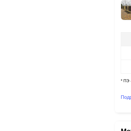
* ПЭ
Под