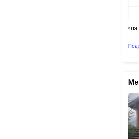
* ПЭ
Под
Ме