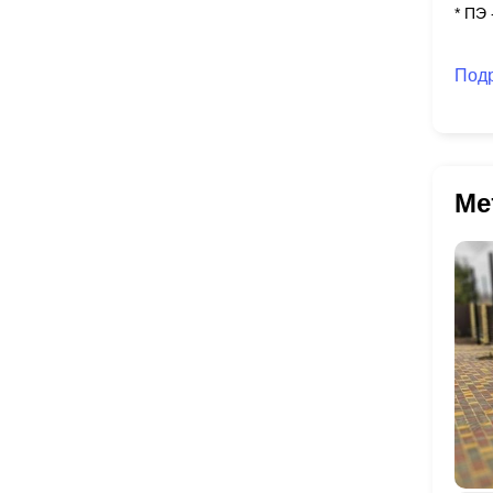
* ПЭ
Под
Ме