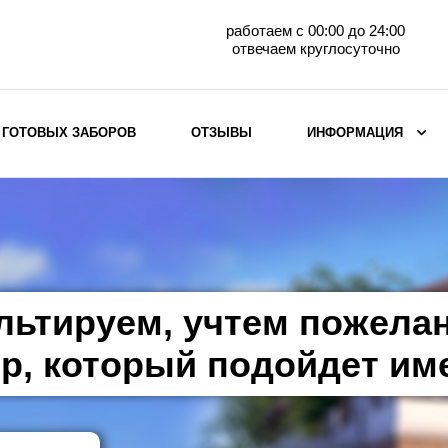
работаем с 00:00 до 24:00
отвечаем круглосуточно
 ГОТОВЫХ ЗАБОРОВ
ОТЗЫВЫ
ИНФОРМАЦИЯ
ВЫБОР ПО МАТЕРИАЛУ
Заборы с кирпичными столбами
Заборы из евроштакетника
горизонтального
льтируем, учтем пожела
Металлические заборы для дачи
Забор жалюзи с кирпичными столбами
р, который подойдет им
Металлические заборы
Металлические ограждения