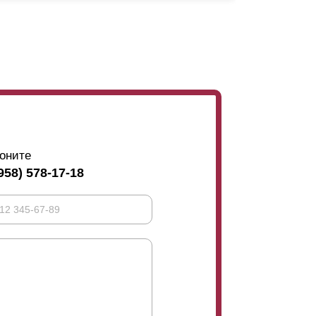
 например, встык, то угол обзора будет
что, при увеличении нахлеста, угол обзора
гол меняется не особо значительно. Как при
удет закрыт от любопытных глаз. Чтобы хоть
изко нагнуться и направить взгляд снизу
овном, взору представится только небо. Но
е, то есть небольшой шанс, что верхняя
ю роль такой фактор, то потребуется выбрать
оните
но отдать предпочтение нахлесту поменьше
958) 578-17-18
и выборе нахлеста, это дизайн. Момент
ее задней стороны устанавливается усилитель.
епежи усилителя будут видны с внешней
ахлестом, то они будут скрывать данные