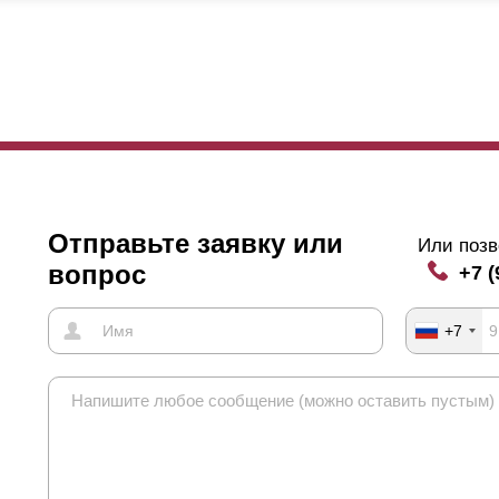
няется при изменении нахлеста. Если
ламели
, будут размещаться,
начительно больше, чем у размещения внахлест. Из этого следует, 
дет уменьшаться.
я чего нами была применена такая градация нахлестов? Конечно, у
змещении
ламелей
внахлест, так и встык, обзор вашего владения б
им-то образом просмотреть территорию сквозь забор, нужно будет н
рх. Мягко говоря, это не особо удобно. Да и в таком случае, в осн
ли ваш дом расположен слишком близко к забору, и строение высоко
сть дома попадется на глаза прохожему. Если для вас играет важну
Отправьте заявку или
Или позв
ксимальный нахлест. Но если же для вас это не так важно, то мож
вопрос
+7 (
 вовсе без него, тогда сам забор выйдет дешевле.
+7
е один немаловажный аспект, которому стоит уделить внимание пр
лючается в том, что если длина секции выходит за 1,5 метр, то с 
обходим он для того, чтобы избежать прогиб длинных
ламелей
. Кр
ороны забора (видно на фото ниже). Если же
ламели
разместить с н
епления.