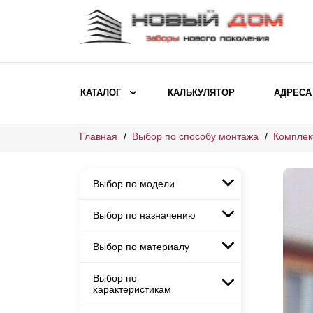
КАТАЛОГ
КАЛЬКУЛЯТОР
АДРЕСА
Главная
Выбор по способу монтажа
Комплек
ВЫБОР ПО МОДЕЛИ
Заборы Ранчо
Выбор по модели
Заборы Хай-тек
Заборы Классика
Выбор по назначению
Заборы Ранчо
Заборы Жалюзи
Заборы Хай-тек
Выбор по материалу
Заборы и ограждения для
Заборы Классика
детских садов
ВЫБОР ПО НАЗНАЧЕНИЮ
Заборы Жалюзи
Выбор по
Заборы с кирпичными столбами
Заборы для дачи
характеристикам
Заборы и ограждения для детских
Заборы из евроштакетника
Элитные заборы для коттеджей
садов