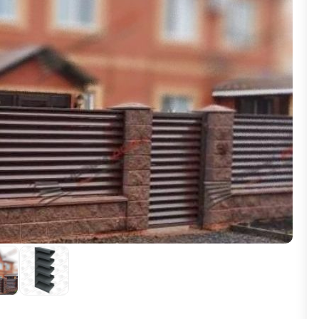
ВЫБОР ПО ХАРАКТЕРИСТИКАМ
Горизонтальные заборы
Высокие заборы
Красивые, дизайнерские заборы
ВЫБОР ПО СПОСОБУ МОНТАЖА
Заборы под ключ
Готовые заборы
Комплекты заборов-лего "сделай сам"
Быстровозводимые заборы