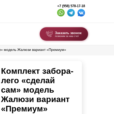
+7 (958) 578-17-18
Заказать звонок
позвоним за наш счет
ам» модель Жалюзи вариант «Премиум»
ВЫБОР ПО ТИПУ
Модульные заборы и ограждения
Комплект забора-
Комбинированные заборы
Секционные заборы
лего «сделай
сам» модель
ВОРОТА И КАЛИТКИ
Жалюзи вариант
Ворота откатные
«Премиум»
Ворота распашные
Ворота складные гармошка