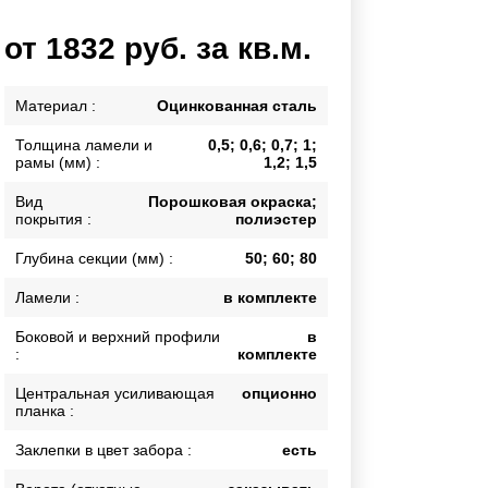
Каркасы ворот
от 1832 руб. за кв.м.
Калитки
Входные группы
Материал :
Оцинкованная сталь
Толщина ламели и
0,5; 0,6; 0,7; 1;
ВСЕ ДЛЯ ЗАБОРА
рамы (мм) :
1,2; 1,5
Панели для забора
Вид
Порошковая окраска;
покрытия :
полиэстер
Глубина секции (мм) :
50; 60; 80
Ламели :
в комплекте
Боковой и верхний профили
в
:
комплекте
Центральная усиливающая
опционно
планка :
Заклепки в цвет забора :
есть