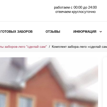
работаем с 00:00 до 24:00
отвечаем круглосуточно
 ГОТОВЫХ ЗАБОРОВ
ОТЗЫВЫ
ИНФОРМАЦИЯ
ты заборов-лего "сделай сам"
Комплект забора-лего «сделай с
ВЫБОР ПО МАТЕРИАЛУ
Заборы с кирпичными столбами
Заборы из евроштакетника
горизонтального
Металлические заборы для дачи
Забор жалюзи с кирпичными столбами
Металлические заборы
Металлические ограждения