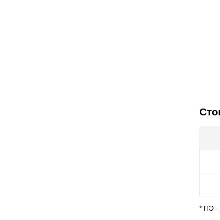
Сто
* ПЭ 