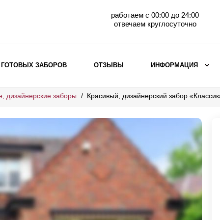
работаем с 00:00 до 24:00
отвечаем круглосуточно
 ГОТОВЫХ ЗАБОРОВ
ОТЗЫВЫ
ИНФОРМАЦИЯ
е, дизайнерские заборы
Красивый, дизайнерский забор «Классик
ВЫБОР ПО МАТЕРИАЛУ
Заборы с кирпичными столбами
Заборы из евроштакетника
горизонтального
Металлические заборы для дачи
Забор жалюзи с кирпичными столбами
Металлические заборы
Металлические ограждения