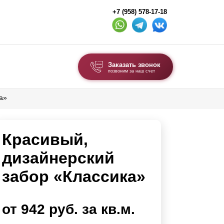
+7 (958) 578-17-18
Заказать звонок
позвоним за наш счет
а»
ВЫБОР ПО ТИПУ
Модульные заборы и ограждения
Красивый,
Комбинированные заборы
Секционные заборы
дизайнерский
забор «Классика»
ВОРОТА И КАЛИТКИ
Ворота откатные
от 942 руб. за кв.м.
Ворота распашные
Ворота складные гармошка