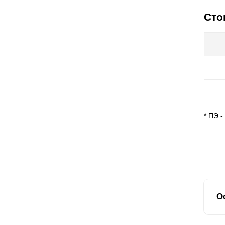
Сто
* ПЭ 
О