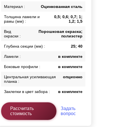
Каркасы ворот
Материал :
Оцинкованная сталь
Калитки
Толщина ламели и
0,5; 0,6; 0,7; 1;
Входные группы
рамы (мм) :
1,2; 1,5
Вид
Порошковая окраска;
окраски :
полиэстер
ВСЕ ДЛЯ ЗАБОРА
Глубина секции (мм) :
25; 40
Панели для забора
Ламели :
в комплекте
Боковые профили :
в комплекте
Центральная усиливающая
опционно
планка :
Заклепки в цвет забора :
в комплекте
Рассчитать
Задать
стоимость
вопрос