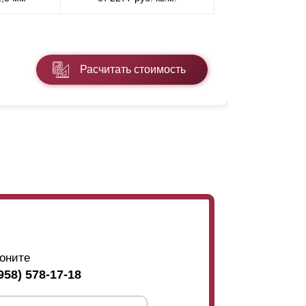
* ПЭ - поли
Расчитать стоимость
Подробнее
оните
958) 578-17-18