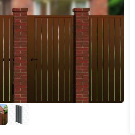
ВЫБОР ПО ХАРАКТЕРИСТИКАМ
Горизонтальные заборы
Высокие заборы
Красивые, дизайнерские заборы
ВЫБОР ПО СПОСОБУ МОНТАЖА
Заборы под ключ
Готовые заборы
Комплекты заборов-лего "сделай сам"
Быстровозводимые заборы