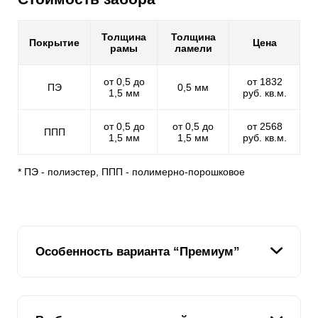
Толщина
Толщина
Покрытие
Цена
рамы
ламели
от 0,5 до
от 1832
ПЭ
0,5 мм
1,5 мм
руб. кв.м.
от 0,5 до
от 0,5 до
от 2568
ППП
1,5 мм
1,5 мм
руб. кв.м.
* ПЭ - полиэстер, ППП - полимерно-порошковое
Особенность варианта “Премиум”
При создании
Премиум
мы взяли все лучшее от