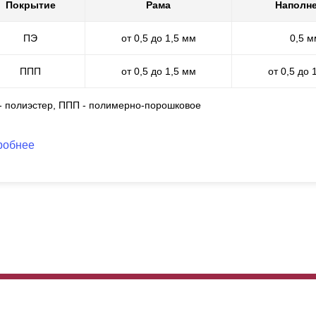
о имеет идеальный внешний вид и обладает всеми защитными сво
Покрытие
Рама
Наполн
жаробезопасное, не трескается, устойчиво к царапинам и погодны
ПЭ
от 0,5 до 1,5 мм
0,5 м
ППП
от 0,5 до 1,5 мм
от 0,5 до 
 - полиэстер, ППП - полимерно-порошковое
робнее