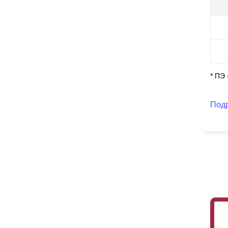
Он
по
* ПЭ
Под