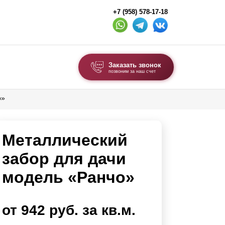
+7 (958) 578-17-18
Заказать звонок
позвоним за наш счет
о»
ВЫБОР ПО ТИПУ
Модульные заборы и ограждения
Металлический
Комбинированные заборы
Секционные заборы
забор для дачи
модель «Ранчо»
ВОРОТА И КАЛИТКИ
Ворота откатные
от 942 руб. за кв.м.
Ворота распашные
Ворота складные гармошка