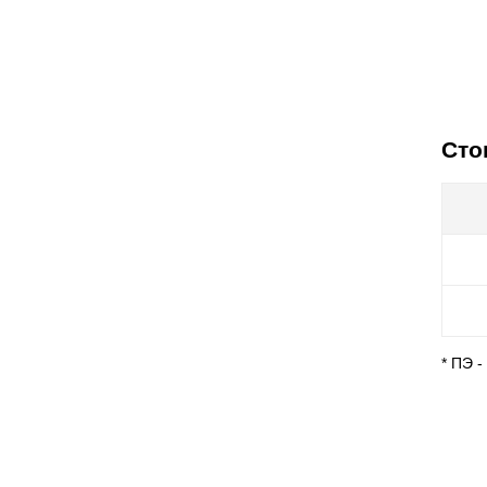
Сто
* ПЭ 