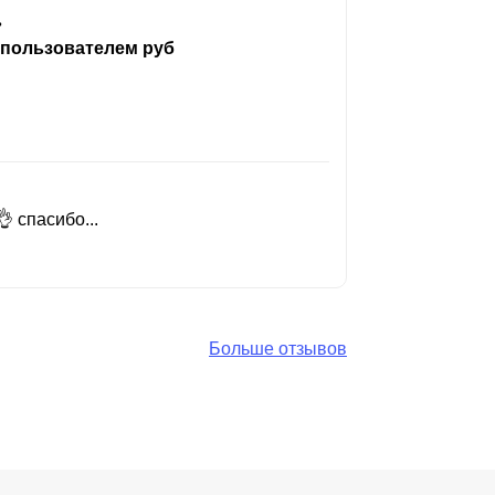
ь
 пользователем руб
 спасибо...
Добрый день
Читать вес
Больше отзывов