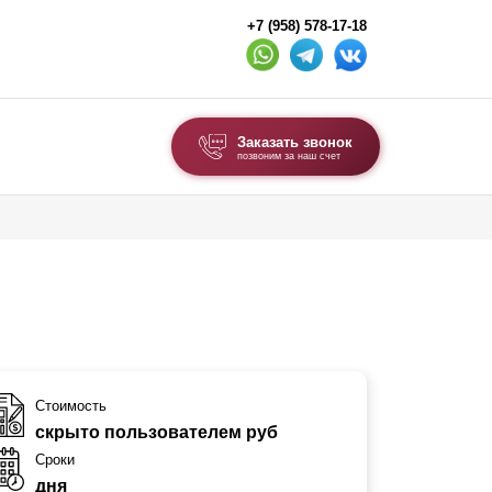
+7 (958) 578-17-18
Заказать звонок
позвоним за наш счет
ВЫБОР ПО ТИПУ
Модульные заборы и ограждения
Комбинированные заборы
Секционные заборы
ВОРОТА И КАЛИТКИ
Стоимость
скрыто пользователем руб
Ворота откатные
Сроки
Ворота распашные
дня
Ворота складные гармошка