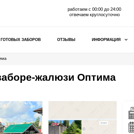
работаем с 00:00 до 24:00
отвечаем круглосуточно
 ГОТОВЫХ ЗАБОРОВ
ОТЗЫВЫ
ИНФОРМАЦИЯ
има
ВЫБОР ПО МАТЕРИАЛУ
Заборы с кирпичными столбами
 заборе-жалюзи Оптима
Заборы из евроштакетника
горизонтального
Металлические заборы для дачи
Забор жалюзи с кирпичными столбами
Металлические заборы
Металлические ограждения