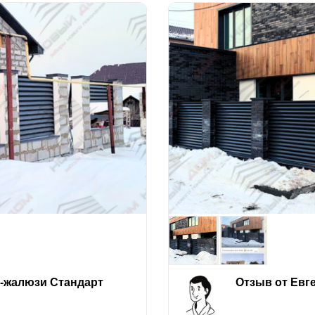
е-жалюзи Стандарт
Отзыв от Евг