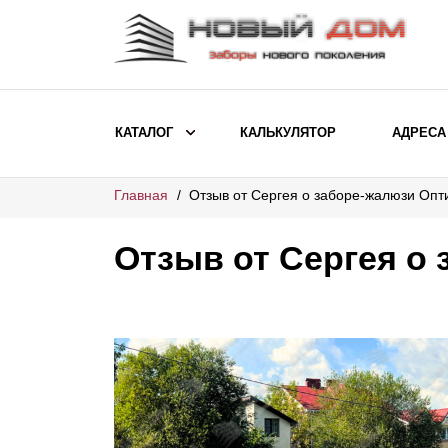
КАТАЛОГ
КАЛЬКУЛЯТОР
АДРЕСА
Главная
Отзыв от Сергея о заборе-жалюзи Опт
ВЫБОР ПО МОДЕЛИ
Заборы Ранчо
Отзыв от Сергея о
Заборы Хай-тек
Заборы Классика
Заборы Жалюзи
ВЫБОР ПО НАЗНАЧЕНИЮ
Заборы и ограждения для детских
садов