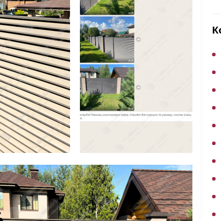
ВЫБОР ПО ХАРАКТЕРИСТИКАМ
Горизонтальные заборы
К
Высокие заборы
Красивые, дизайнерские заборы
ВЫБОР ПО СПОСОБУ МОНТАЖА
Заборы под ключ
Готовые заборы
Комплекты заборов-лего "сделай сам"
Быстровозводимые заборы