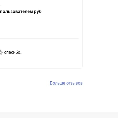
ь
 пользователем руб
 спасибо...
Добрый день
Читать вес
Больше отзывов