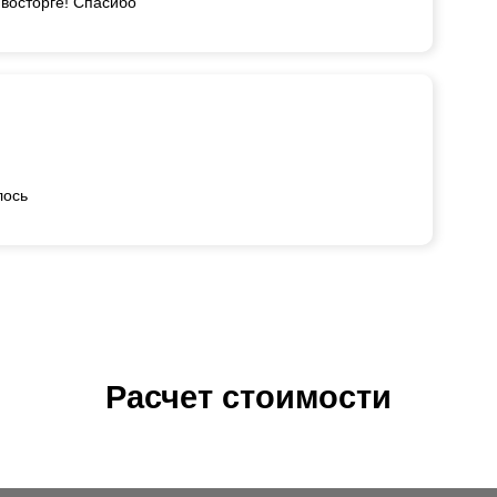
 восторге! Спасибо
лось
Расчет стоимости