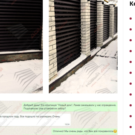
ВЫБОР ПО ХАРАКТЕРИСТИКАМ
К
Горизонтальные заборы
Высокие заборы
Красивые, дизайнерские заборы
ВЫБОР ПО СПОСОБУ МОНТАЖА
Заборы под ключ
Готовые заборы
Комплекты заборов-лего "сделай сам"
Быстровозводимые заборы