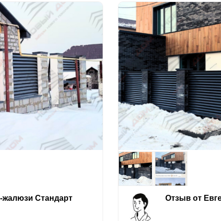
е-жалюзи Стандарт
Отзыв от Евг