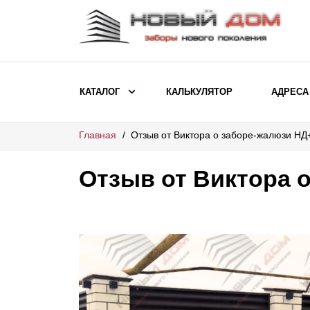
КАТАЛОГ
КАЛЬКУЛЯТОР
АДРЕСА
Главная
Отзыв от Виктора о заборе-жалюзи НД
ВЫБОР ПО МОДЕЛИ
Заборы Ранчо
Отзыв от Виктора 
Заборы Хай-тек
Заборы Классика
Заборы Жалюзи
ВЫБОР ПО НАЗНАЧЕНИЮ
Заборы и ограждения для детских
садов