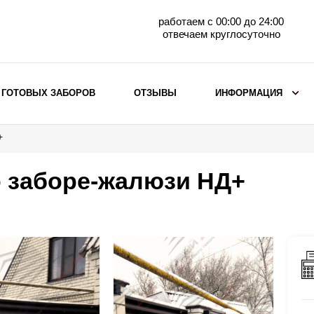
работаем с 00:00 до 24:00
отвечаем круглосуточно
 ГОТОВЫХ ЗАБОРОВ
ОТЗЫВЫ
ИНФОРМАЦИЯ
+
ВЫБОР ПО МАТЕРИАЛУ
Заборы с кирпичными столбами
о заборе-жалюзи НД+
Заборы из евроштакетника
горизонтального
Металлические заборы для дачи
Забор жалюзи с кирпичными столбами
Металлические заборы
Металлические ограждения