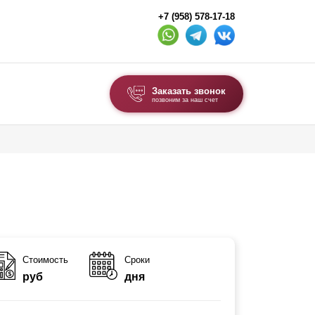
+7 (958) 578-17-18
Заказать звонок
позвоним за наш счет
ВЫБОР ПО ТИПУ
Модульные заборы и ограждения
Комбинированные заборы
Секционные заборы
ВОРОТА И КАЛИТКИ
Стоимость
Сроки
руб
дня
Ворота откатные
Ворота распашные
Ворота складные гармошка