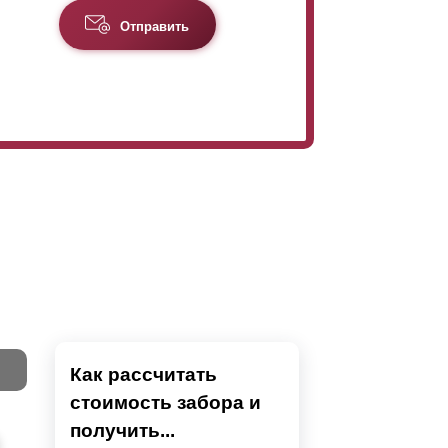
Отправить
Как рассчитать
стоимость забора и
Тест
получить...
Секци
Высок
Наши 
Выбра