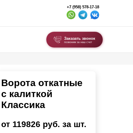
+7 (958) 578-17-18
Заказать звонок
позвоним за наш счет
ВЫБОР ПО ТИПУ
Модульные заборы и ограждения
Ворота откатные
Комбинированные заборы
Секционные заборы
с калиткой
Классика
ВОРОТА И КАЛИТКИ
Ворота откатные
от 119826 руб. за шт.
Ворота распашные
Ворота складные гармошка