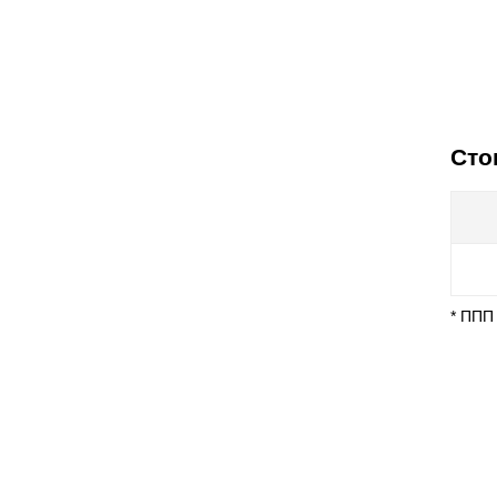
Сто
* ППП