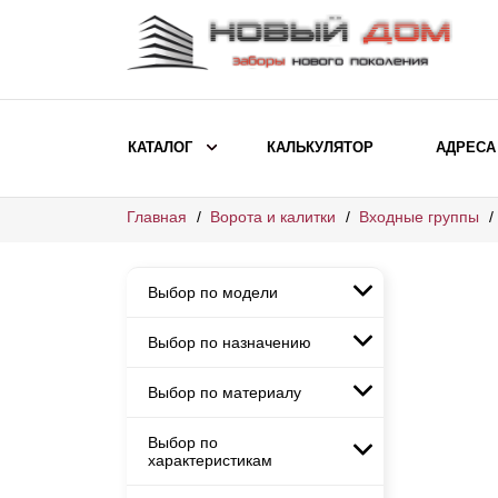
КАТАЛОГ
КАЛЬКУЛЯТОР
АДРЕСА
Главная
Ворота и калитки
Входные группы
ВЫБОР ПО МОДЕЛИ
Заборы Ранчо
Выбор по модели
Заборы Хай-тек
Заборы Классика
Выбор по назначению
Заборы Ранчо
Заборы Жалюзи
Заборы Хай-тек
Выбор по материалу
Заборы и ограждения для
Заборы Классика
детских садов
ВЫБОР ПО НАЗНАЧЕНИЮ
Заборы Жалюзи
Выбор по
Заборы с кирпичными столбами
Заборы для дачи
характеристикам
Заборы и ограждения для детских
Заборы из евроштакетника
Элитные заборы для коттеджей
садов