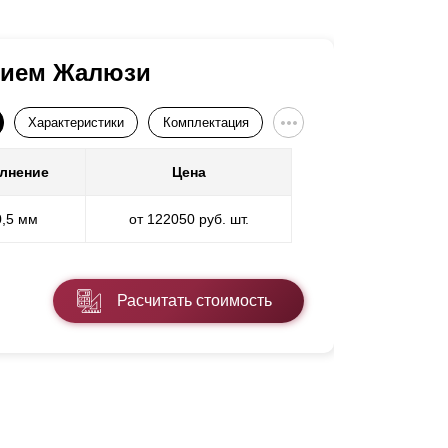
ением Жалюзи
Ворота
Характеристики
Комплектация
лнение
Цена
По
0,5 мм
от 122050 руб. шт.
* ППП - 
Расчитать стоимость
Подроб