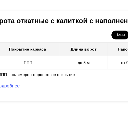
рота откатные с калиткой с наполн
Цены
Покрытие каркаса
Длина ворот
Напо
ППП
до 5 м
от 
ППП - полимерно-порошковое покрытие
одробнее