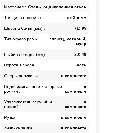
Каркасы ворот
Материал :
Сталь, оцинкованная сталь
Калитки
Толщина профиля :
от 2-х мм
Входные группы
Ширина балки (мм) :
71; 95
Тип окраса рамы
глянец, матовый,
ВСЕ ДЛЯ ЗАБОРА
:
муар
Панели для забора
Глубина секции (мм) :
20; 40
Ворота в сборе :
есть
Опоры роликовые :
в комплекте
Поддерживающие и опорные
в
ролики :
комплекте
Улавливатель верхний и
в
нижний :
комплекте
Ручка :
в комплекте
личинка замка :
в комплекте