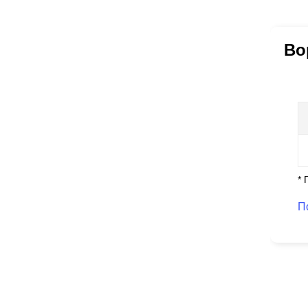
Во
* 
П