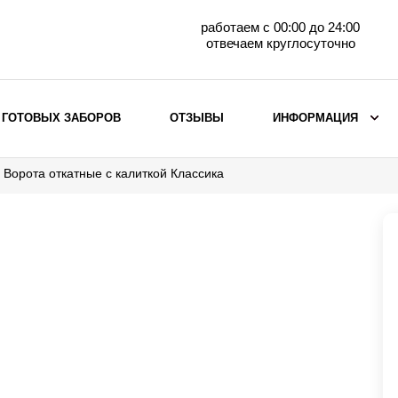
работаем с 00:00 до 24:00
отвечаем круглосуточно
 ГОТОВЫХ ЗАБОРОВ
ОТЗЫВЫ
ИНФОРМАЦИЯ
Ворота откатные с калиткой Классика
ВЫБОР ПО МАТЕРИАЛУ
Заборы с кирпичными столбами
Заборы из евроштакетника
горизонтального
Металлические заборы для дачи
Забор жалюзи с кирпичными столбами
Металлические заборы
Металлические ограждения