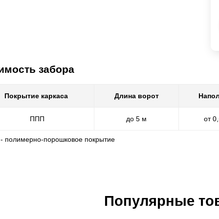
имость забора
Покрытие каркаса
Длина ворот
Напол
ППП
до 5 м
от 0
 - полимерно-порошковое покрытие
Популярные то