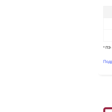
* ПЭ
Под
За
пр
ап