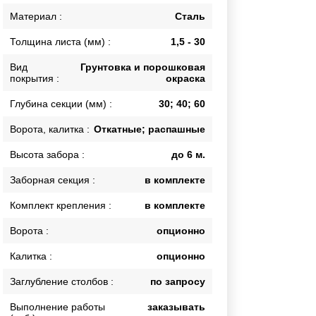
Каркасы ворот
Материал :
Сталь
Калитки
Толщина листа (мм) :
1,5 - 30
Входные группы
Вид
Грунтовка и порошковая
покрытия :
окраска
ВСЕ ДЛЯ ЗАБОРА
Глубина секции (мм) :
30; 40; 60
Панели для забора
Ворота, калитка :
Откатные; распашные
Высота забора :
до 6 м.
Заборная секция :
в комплекте
Комплект крепления :
в комплекте
Ворота :
опционно
Калитка :
опционно
Заглубление столбов :
по запросу
Выполнение работы
заказывать