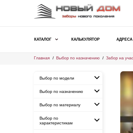
КАТАЛОГ
КАЛЬКУЛЯТОР
АДРЕСА
Главная
Выбор по назначению
Забор на учас
ВЫБОР ПО МОДЕЛИ
Заборы Ранчо
Выбор по модели
Заборы Хай-тек
Заборы Классика
Выбор по назначению
Заборы Ранчо
Заборы Жалюзи
Заборы Хай-тек
Выбор по материалу
Заборы и ограждения для
Заборы Классика
детских садов
ВЫБОР ПО НАЗНАЧЕНИЮ
Заборы Жалюзи
Выбор по
Заборы с кирпичными столбами
Заборы для дачи
характеристикам
Заборы и ограждения для детских
Заборы из евроштакетника
Элитные заборы для коттеджей
садов