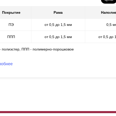
Покрытие
Рама
Наполн
ПЭ
от 0,5 до 1,5 мм
0,5 м
ППП
от 0,5 до 1,5 мм
от 0,5 до 
 - полиэстер, ППП - полимерно-порошковое
робнее
бор имеет по-настоящему прочную конструкцию. Подготовленные с
исоединяются к рамам посредством сварки. Сваривание происход
паратов и качественных электродов. В результате сварного соедин