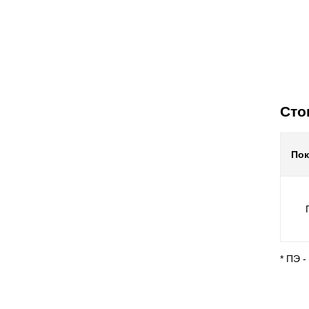
Сто
По
* ПЭ 