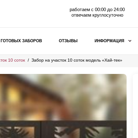
работаем с 00:00 до 24:00
отвечаем круглосуточно
 ГОТОВЫХ ЗАБОРОВ
ОТЗЫВЫ
ИНФОРМАЦИЯ
ток 10 соток
Забор на участок 10 соток модель «Хай-тек»
ВЫБОР ПО МАТЕРИАЛУ
Заборы с кирпичными столбами
Заборы из евроштакетника
горизонтального
Металлические заборы для дачи
Забор жалюзи с кирпичными столбами
Металлические заборы
Металлические ограждения