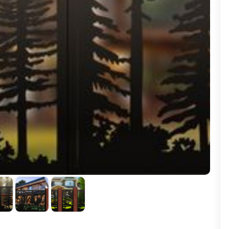
ВЫБОР ПО ХАРАКТЕРИСТИКАМ
Горизонтальные заборы
Высокие заборы
Красивые, дизайнерские заборы
ВЫБОР ПО СПОСОБУ МОНТАЖА
Заборы под ключ
Готовые заборы
Комплекты заборов-лего "сделай сам"
Быстровозводимые заборы