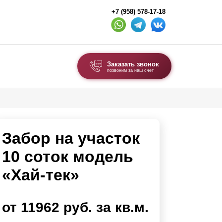
+7 (958) 578-17-18
Заказать звонок
позвоним за наш счет
ВЫБОР ПО ТИПУ
Модульные заборы и ограждения
Забор на участок
Комбинированные заборы
Секционные заборы
10 соток модель
«Хай-тек»
ВОРОТА И КАЛИТКИ
Ворота откатные
от 11962 руб. за кв.м.
Ворота распашные
Ворота складные гармошка