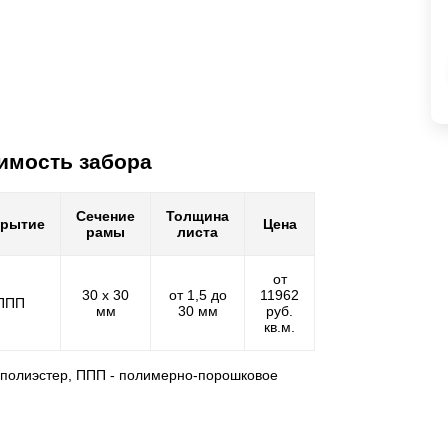
имость забора
Сечение
Толщина
крытие
Цена
рамы
листа
от
30 х 30
от 1,5 до
11962
ППП
мм
30 мм
руб.
кв.м.
- полиэстер, ППП - полимерно-порошковое